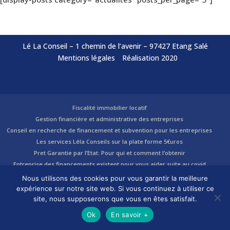
Lé La Conseil – 1 chemin de l’avenir – 97427 Etang Salé
Mentions légales
Réalisation 2020
Fiscalité immobilier locatif
Gestion financière et administrative des entreprises
Conseil en recherche de financement et subvention pour les entreprises
Les services Léla Conseils sur la plate forme 5€uros
Pret Garantie par l’Etat: Pour qui et comment l’obtenir
Entreprise des financements existent pour vous aider suite au covid
Recherche de financements pour votre R&D
Nous utilisons des cookies pour vous garantir la meilleure
Entreprises et associations: A la recherche d’un financement ?
expérience sur notre site web. Si vous continuez à utiliser ce
site, nous supposerons que vous en êtes satisfait.
Ok
En savoir +